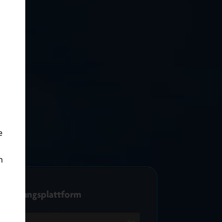
e
h
n
Beratung anfordern