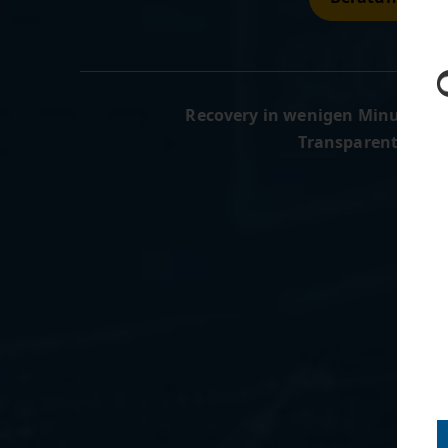
Recovery in wenigen Minuten
Op
Transparente Serv