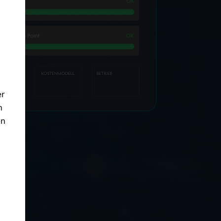
ery in wenigen Minuten
Open Source statt Lock-in
Transparente Servicekosten
er
n
en