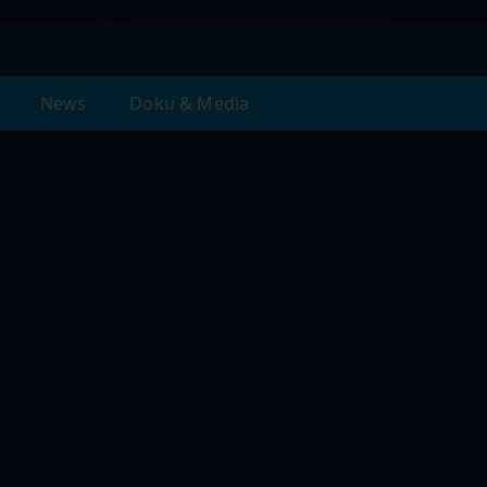
News
Doku & Media