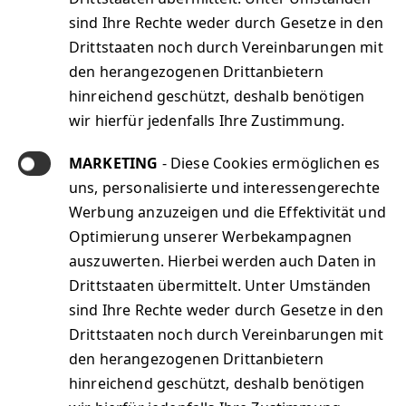
Jobs@Sphinx
sind Ihre Rechte weder durch Gesetze in den
Kontakt
Drittstaaten noch durch Vereinbarungen mit
Unser Leistungsspektrum
den herangezogenen Drittanbietern
Das Sphinx Lösungsportfolio
hinreichend geschützt, deshalb benötigen
Sphinx News
wir hierfür jedenfalls Ihre Zustimmung.
Impressum
Datenschutz
MARKETING
- Diese Cookies ermöglichen es
AGB
uns, personalisierte und interessengerechte
Barrierefreiheit
Werbung anzuzeigen und die Effektivität und
Optimierung unserer Werbekampagnen
auszuwerten. Hierbei werden auch Daten in
Drittstaaten übermittelt. Unter Umständen
sind Ihre Rechte weder durch Gesetze in den
Drittstaaten noch durch Vereinbarungen mit
den herangezogenen Drittanbietern
Sphinx IT Consulting GmbH
hinreichend geschützt, deshalb benötigen
Sphinx Managed Services GmbH