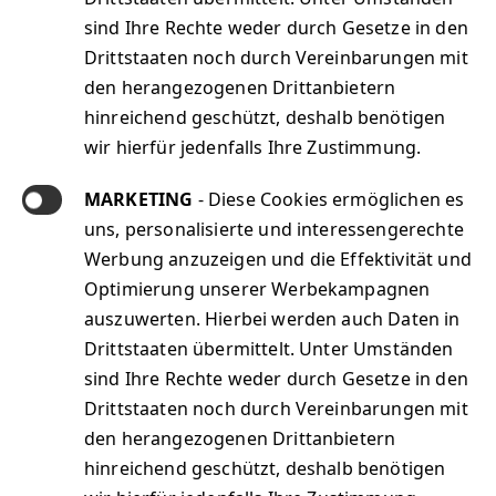
Jobs@Sphinx
sind Ihre Rechte weder durch Gesetze in den
Kontakt
Drittstaaten noch durch Vereinbarungen mit
Unser Leistungsspektrum
den herangezogenen Drittanbietern
Das Sphinx Lösungsportfolio
hinreichend geschützt, deshalb benötigen
Sphinx News
wir hierfür jedenfalls Ihre Zustimmung.
Impressum
Datenschutz
MARKETING
- Diese Cookies ermöglichen es
AGB
uns, personalisierte und interessengerechte
Barrierefreiheit
Werbung anzuzeigen und die Effektivität und
Optimierung unserer Werbekampagnen
auszuwerten. Hierbei werden auch Daten in
Drittstaaten übermittelt. Unter Umständen
sind Ihre Rechte weder durch Gesetze in den
Drittstaaten noch durch Vereinbarungen mit
den herangezogenen Drittanbietern
Sphinx IT Consulting GmbH
hinreichend geschützt, deshalb benötigen
Sphinx Managed Services GmbH